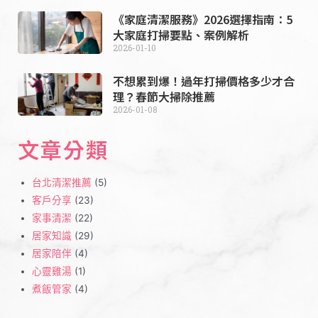
《家庭清潔服務》2026選擇指南：5
大家庭打掃要點、案例解析
2026-01-10
不想累到爆！過年打掃價格多少才合
理？春節大掃除推薦
2026-01-08
文章分類
台北清潔推薦
(5)
客戶分享
(23)
家事清潔
(22)
居家知識
(29)
居家陪伴
(4)
心靈雞湯
(1)
煮飯管家
(4)