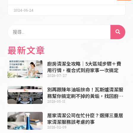
2024-06-24
最新文章
廚房清潔全攻略｜5大區域步驟＋費
用行情，複合式到府家事一次搞定
2026-07-27
別再跟陳年油垢拚命！瓦斯爐清潔服
務幫你搞定刷不掉的黃垢，找回廚房
亮點
2026-05-11
居家清潔公司在忙什麼？選擇三重居
家清潔服務該考慮的事
2026-02-09