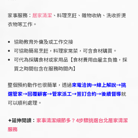
家事服務：
居家清潔
、料理烹飪、雜物收納、洗收折燙
衣物等工作。
協助教育外傭及或工作交接
可協助簡易烹飪，料理家常菜，可含食材購買。
可代為採購食材或家用品【食材費用由雇主負擔，採
買之時間包含在服務時間內】
整個預約動作也很簡單，透過
來電洽詢→線上解說→挑
選管家→回覆顧客→管家派工→簽訂合約→後續督導
就
可以順利處理。
✦延伸閱讀：
家事清潔細節多？4步驟挑選台北居家清潔
服務