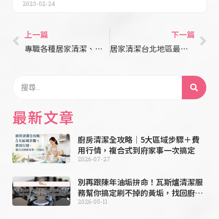
2023-02-24
上一篇
下一篇
專職各種居家清潔、膳食烹飪請放心交給台北清潔公司【OK管家】
居家清潔台北地區最佳選擇！吃力、繁雜的家務就交給ＯＫ管家
最新文章
廚房清潔全攻略｜5大區域步驟＋費
用行情，複合式到府家事一次搞定
2026-07-27
別再跟陳年油垢拚命！瓦斯爐清潔服
務幫你搞定刷不掉的黃垢，找回廚房
亮點
2026-05-11