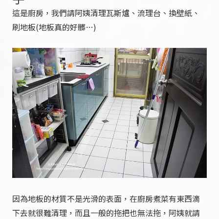
這是廚房，我們請阿姨清理瓦斯爐、流理台、換壁紙、
刷地板(地板真的好髒…)
因為地板的材質不是光滑的表面，在廚房煮菜有東西滴
下去就很難清理，而且一般的拖把也無法拖，阿姨就請