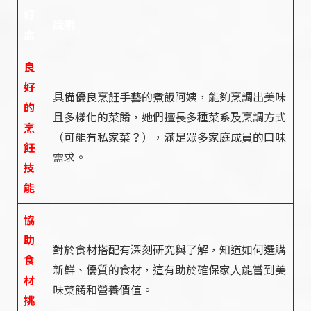
好
說明
處
良
好
具備優良烹飪手藝的煮飯阿姨，能夠烹調出美味
的
且多樣化的菜餚，她們擅長多種菜系及烹調方式
烹
（可能有私家菜？），滿足眾多家庭成員的口味
飪
需求。
技
能
協
助
對於食材搭配有深刻研究與了解，知道如何選購
食
新鮮、優質的食材，這有助於確保家人能嘗到美
材
味菜餚和營養價值。
挑