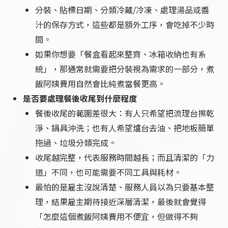
分裝、貼標日期、分類冷藏/冷凍、處理湯品或醬
汁的保存方式，這些都是額外工序，會吃掉不少時
間。
如果你想要「餐盒看起來整齊、冰箱收納也有系
統」，那通常就需要把分裝視為需求的一部分，煮
飯阿姨費用自然會比純煮當餐更高。
是否要處理餐後收尾到什麼程度
餐後收尾的範圍差很大：有人只希望把流理台擦乾
淨、鍋具沖洗；也有人希望爐台去油、把地板簡單
拖過、垃圾分類完成。
收尾越完整，代表服務時間越長；而且清潔的「力
道」不同，也可能需要不同工具與耗材。
最怕的是雇主沒說清楚、服務人員以為只要基本整
理，結果雇主期待接近深層清潔，最後就會覺得
「怎麼這個煮飯阿姨費用不便宜，但做得不夠