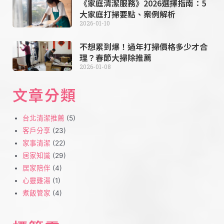
《家庭清潔服務》2026選擇指南：5
大家庭打掃要點、案例解析
2026-01-10
不想累到爆！過年打掃價格多少才合
理？春節大掃除推薦
2026-01-08
文章分類
台北清潔推薦
(5)
客戶分享
(23)
家事清潔
(22)
居家知識
(29)
居家陪伴
(4)
心靈雞湯
(1)
煮飯管家
(4)