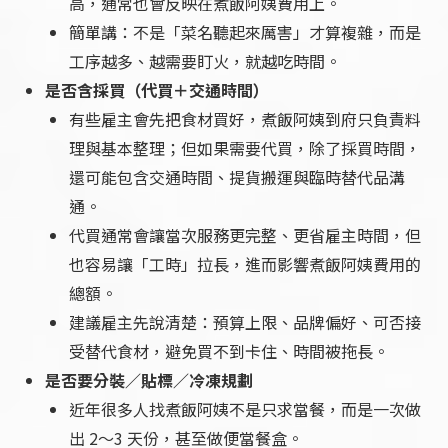
高，通常也會反映在煮飯阿姨費用上。
簡單講：不是「菜名聽起來厲害」才算複雜，而是
工序越多、越需要盯火，就越吃時間。
是否含採買（代買＋交通時間）
有些雇主會先把食材買好，煮飯阿姨到府只負責料
理與基本整理；但如果需要代買，除了採買時間，
還可能包含交通時間、提貨搬運與臨時替代品溝
通。
代買通常會讓當次服務更完整、更省雇主時間，但
也容易讓「工時」拉長，進而影響煮飯阿姨費用的
總額。
建議雇主先說清楚：預算上限、品牌偏好、可否接
受替代食材，避免買不到卡住、時間被拖長。
是否要分裝／貼標／冷凍規劃
近年很多人找煮飯阿姨不是只求當餐，而是一次做
出 2～3 天份，甚至做便當餐盒。