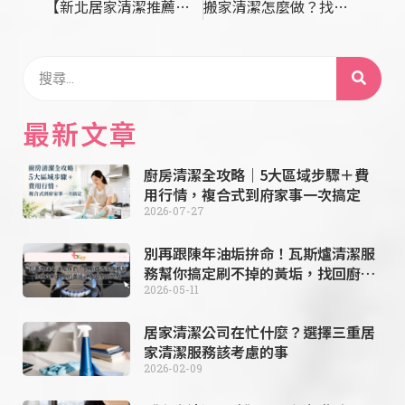
【新北居家清潔推薦】給寶寶乾淨成長的無菌天地｜新北家庭打掃
搬家清潔怎麼做？找搬家清潔公司 vs. 自己打掃
最新文章
廚房清潔全攻略｜5大區域步驟＋費
用行情，複合式到府家事一次搞定
2026-07-27
別再跟陳年油垢拚命！瓦斯爐清潔服
務幫你搞定刷不掉的黃垢，找回廚房
亮點
2026-05-11
居家清潔公司在忙什麼？選擇三重居
家清潔服務該考慮的事
2026-02-09