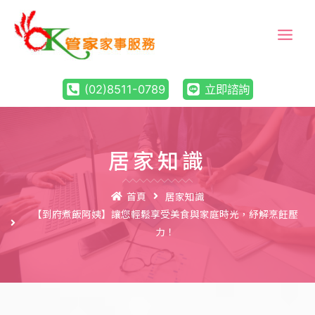
(02)8511-0789
立即諮詢
居家知識
首頁
居家知識
【到府煮飯阿姨】讓您輕鬆享受美食與家庭時光，紓解烹飪壓
力！