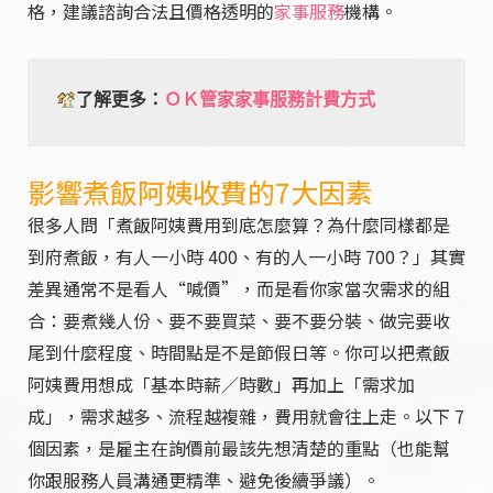
格，建議諮詢合法且價格透明的
家事服務
機構。
了解更多：
ＯＫ管家家事服務計費方式
影響煮飯阿姨收費的7大因素
很多人問「煮飯阿姨費用到底怎麼算？為什麼同樣都是
到府煮飯，有人一小時 400、有的人一小時 700？」其實
差異通常不是看人“喊價”，而是看你家當次需求的組
合：要煮幾人份、要不要買菜、要不要分裝、做完要收
尾到什麼程度、時間點是不是節假日等。你可以把煮飯
阿姨費用想成「基本時薪／時數」再加上「需求加
成」，需求越多、流程越複雜，費用就會往上走。以下 7
個因素，是雇主在詢價前最該先想清楚的重點（也能幫
你跟服務人員溝通更精準、避免後續爭議）。