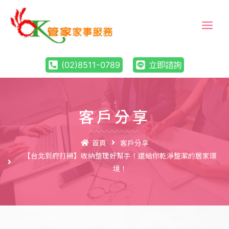
(02)8511-0789
立即諮詢
客戶分享
首頁
客戶分享
【台北到府打掃】收納整理好幫手！還給你乾淨整潔的居家環
境！