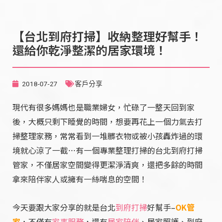
【台北到府打掃】收納整理好幫手！
還給你乾淨整潔的居家環境！
2018-07-27
客戶分享
現代有很多媽媽也是職業婦女，忙碌了一整天回到家
後，大概只剩下睡覺的時間，想要再花上一個力氣去打
掃整理家務，常常看到一堆髒衣物或被小孩轟炸過的環
境就心涼了一截…有一個專業整理打掃的台北到府打掃
管家，不僅居家空間變得更潔淨清爽，還把多餘的時間
拿來陪伴家人或擁有一絲喘息的空間！
今天要跟大家分享的就是台北
到府打掃
好幫手–
OK管
家
，不僅有
家事服務
，還有
居家陪伴
、居家照護、到府