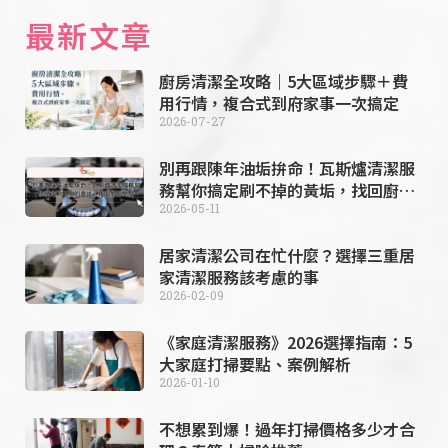
最新文章
廚房清潔全攻略｜5大區域步驟＋費
用行情，複合式到府家事一次搞定
2026-07-27
別再跟陳年油垢拚命！瓦斯爐清潔服
務幫你搞定刷不掉的黃垢，找回廚房
亮點
2026-05-11
居家清潔公司在忙什麼？選擇三重居
家清潔服務該考慮的事
2026-02-09
《家庭清潔服務》2026選擇指南：5
大家庭打掃要點、案例解析
2026-01-10
不想累到爆！過年打掃價格多少才合